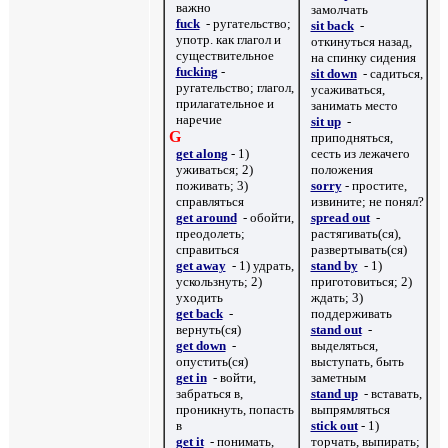
важно
замолчать
fuck
- ругательство;
sit back
-
употр. как глагол и
откинуться назад,
существительное
на спинку сидения
fucking
-
sit down
- садиться,
ругательство; глагол,
усаживаться,
прилагательное и
занимать место
наречие
sit up
-
G
приподняться,
get along
- 1)
сесть из лежачего
уживаться; 2)
положения
поживать; 3)
sorry
-
простите,
справляться
извините; не понял?
get around
- обойти,
spread out
-
преодолеть;
растягивать(ся),
справиться
развертывать(ся)
get away
- 1) удрать,
stand by
- 1)
ускользнуть; 2)
приготовиться; 2)
уходить
ждать; 3)
get back
-
поддерживать
вернуть(ся)
stand out
-
get down
-
выделяться,
опустить(ся)
выступать, быть
get in
- войти,
заметным
забраться в,
stand up
- вставать,
проникнуть, попасть
выпрямляться
в
stick out
- 1)
get it
- понимать,
торчать, выпирать;