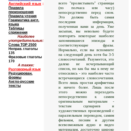
всего "пролистывать" страницы
Английский язык
:
(по полчаса или часу)
Правила
произношения
непосредственно перед сном.
Правила чтения
Это должна быть самая
Грамматика англ.
последняя информация,
языка
полученная вами за день. Уже
Таблицы
засыпая, вы невольно будете
спряжения
повторять некоторые наиболее
Наиболее
запомнившиеся эпизоды и
употребительные:
Слова
TOP
2500
соответствующие фразы.
Неправ. глаголы
Нормально, если вы вспомните
135
на следующий день хотя бы 3-5
Фразовые глаголы
словосочетаний. Разумеется, это
170
далеко не исчерпывающий
А также:
список, но как бы мы к нему не
Разговорный язык
относились - это наиболее часто
Редуцирован.
формы
встречающиеся словосочетания.
Англо-русские
Всего лишь простая арифметика
тексты
и ничего более. Лишь после
этого можно переходить
непосредственно к самим
оригинальным материалам -
текстам сценариев и
художественных произведений с
параллельным переводом, самим
фильмам, песням и другим
всевозможным аудио и видео
материалам, достаточно широко