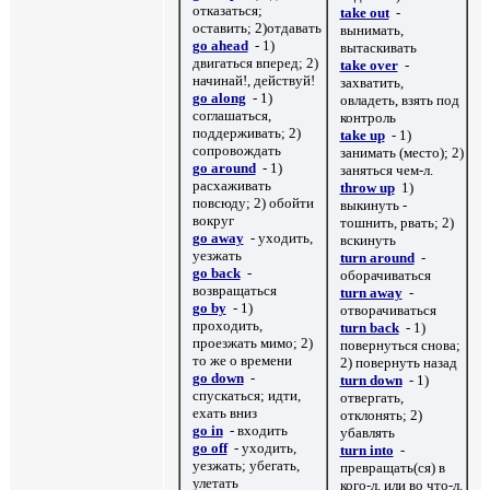
отказаться;
take out
-
оставить; 2)отдавать
вынимать,
go ahead
- 1)
вытаскивать
двигаться вперед; 2)
take over
-
начинай!, действуй!
захватить,
go along
- 1)
овладеть, взять под
соглашаться,
контроль
поддерживать; 2)
take up
- 1)
сопровождать
занимать (место); 2)
go around
- 1)
заняться чем-л.
расхаживать
throw up
1)
повсюду; 2) обойти
выкинуть -
вокруг
тошнить, рвать; 2)
go away
- уходить,
вскинуть
уезжать
turn around
-
go back
-
оборачиваться
возвращаться
turn away
-
go by
- 1)
отворачиваться
проходить,
turn back
- 1)
проезжать мимо; 2)
повернуться снова;
то же о времени
2) повернуть назад
go down
-
turn down
- 1)
спускаться; идти,
отвергать,
ехать вниз
отклонять; 2)
go in
- входить
убавлять
go off
- уходить,
turn into
-
уезжать; убегать,
превращать(ся) в
улетать
кого-л. или во что-л.