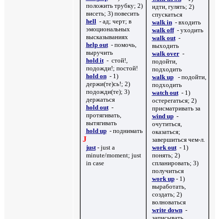
положить трубку; 2)
идти, гулять; 2)
висеть; 3) повесить
спускаться
hell
- ад; черт; в
walk in
- входить
эмоциональных
walk off
- уходить
высказываниях
walk out
-
help out
- помочь,
выходить
выручить
walk over
-
hold it
-
стой!,
подойти,
подожди!; постой!
подходить
hold on
- 1)
walk up
- подойти,
держи(те)сь!; 2)
подходить
подожди(те); 3)
watch out
- 1)
держаться
остерегаться; 2)
hold out
-
присматривать за
протягивать,
wind up
-
вытягивать
очутиться,
hold up
- поднимать
оказаться;
J
завершиться чем-л.
just
- just a
work out
- 1)
minute/moment; just
понять; 2)
in case
спланировать; 3)
получиться
work up
- 1)
выработать,
создать; 2)
волноваться
write down
-
записывать,