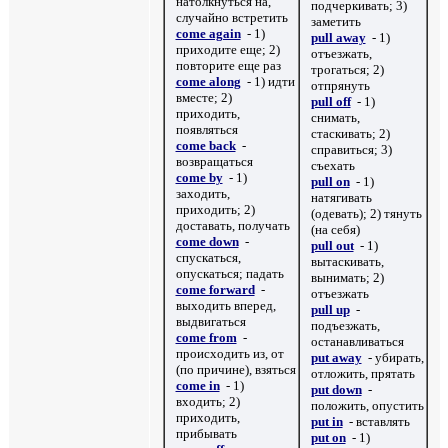
натолкнуться на,
подчеркивать; 3)
случайно встретить
заметить
come again
- 1)
pull away
- 1)
приходите еще; 2)
отъезжать,
повторите еще раз
трогаться; 2)
come along
- 1) идти
отпрянуть
вместе; 2)
pull off
- 1)
приходить,
снимать,
появляться
стаскивать; 2)
come back
-
справиться; 3)
возвращаться
съехать
come by
- 1)
pull on
- 1)
заходить,
натягивать
приходить; 2)
(одевать); 2) тянуть
доставать, получать
(на себя)
come down
-
pull out
- 1)
спускаться,
вытаскивать,
опускаться; падать
вынимать; 2)
come forward
-
отъезжать
выходить вперед,
pull up
-
выдвигаться
подъезжать,
come from
-
останавливаться
происходить из, от
put away
- убирать,
(по причине), взяться
отложить, прятать
come in
- 1)
put down
-
входить; 2)
положить, опустить
приходить,
put in
- вставлять
прибывать
put on
- 1)