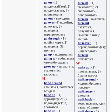
go on
- 1)
turn off
- 1)
продолжай(те)!; 2)
выключать; 2)
продолжаться; 3)
сворачивать,
происходить
поворачивать
go out
- выходить
turn on
- включать
go over
-1) подойти,
turn out
-
приехать; 2)
оказаться,
повторять,
получиться,
перепроверять
"выйти" в конце
go through
- 1)
концов
пройти через; 2)
turn over
- 1)
повторять; 3)
переворачивать(ся);
изучать
2) передавать
go up
- подниматься
turn up
-
going to
- собираться
появляться
что-либо сделать
W
grow up
- вырастать,
wake up
- 1)
становиться
просыпаться; 2)
взрослым
будить кого-л.
H
walk around
-
hang around
-
ходить, бродить
слоняться, болтаться
повсюду
без дела
walk away
-
hang on
- 1)
уходить
держи(те)сь!; 2)
walk back
-
подожди(те)!; 3)
возвращаться, идти
хвататься
назад, обратно
hang up
- 1)
walk down
- 1)