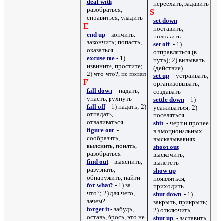
deal with
-
переехать, задавить
разобраться,
S
справиться, уладить
set down
-
E
поставить,
end up
- кончить,
положить
закончить; попасть,
set off
- 1)
оказаться
отправляться (в
excuse me
- 1)
путь); 2) вызывать
извините, простите;
(действие)
2) что-что?, не понял
set up
- устраивать,
F
организовывать,
fall down
- падать,
создавать
упасть, рухнуть
settle down
- 1)
fall off
- 1) падать; 2)
усаживаться; 2)
отпадать,
поселяться
отваливаться
shit
- черт и прочее
figure out
-
в эмоциональных
сообразить,
высказываниях
выяснить, понять,
shoot out
-
разобраться
выскочить,
find out
- выяснить,
вылететь
разузнать,
show up
-
обнаружить, найти
появляться,
for what?
- 1)
за
приходить
что?; 2) для чего,
shut down
- 1)
зачем?
закрыть, прикрыть;
forget it
-
забудь,
2) отключить
оставь, брось, это не
shut up
- заставить