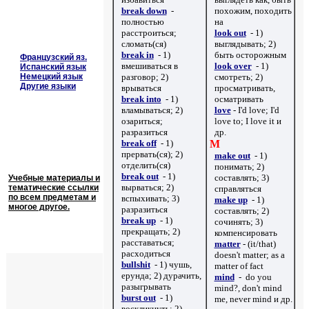
break down
-
похожим, походить
полностью
на
расстроиться;
look out
- 1)
сломать(ся)
выглядывать; 2)
break in
- 1)
быть осторожным
Французский яз.
вмешиваться в
look over
- 1)
Испанский язык
Немецкий язык
разговор; 2)
смотреть; 2)
Другие языки
врываться
просматривать,
break into
-
1)
осматривать
вламываться; 2)
love
- I'd love; I'd
озариться;
love to; I love it
и
разразиться
др.
break off
- 1)
M
прервать(ся); 2)
make out
- 1)
отделить(ся)
понимать; 2)
break out
- 1)
составлять; 3)
Учебные материалы и
вырваться; 2)
тематические ссылки
справляться
по всем предметам и
вспыхивать; 3)
make up
- 1)
многое другое.
разразиться
составлять; 2)
break up
- 1)
сочинять; 3)
прекращать; 2)
компенсировать
расставаться;
matter
- (it/that)
расходиться
doesn't matter; as a
bullshit
- 1) чушь,
matter of fact
ерунда; 2) дурачить,
mind
- do you
разыгрывать
mind?, don't mind
burst out
- 1)
me, never mind
и др.
воскликнуть; 2)