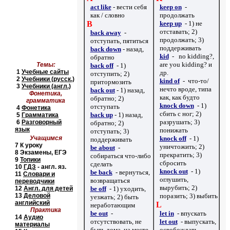
act like
-
вести себя
keep on
-
как
/
словно
продолжать
B
keep up
- 1) не
отставать; 2)
back away
-
продолжать; 3)
отступать, пятиться
поддерживать
back down
-
назад,
kid
-
no kidding?,
обратно
are you kidding?
и
Темы:
back off
- 1)
1
Учебные сайты
др.
отступить; 2)
2
Учебники
(русск.)
kind of
-
что-то/
притормозить
3
Учебники (англ.)
нечто вроде, типа
back out
-
1) назад,
Фонетика,
как, как будто
обратно; 2)
грамматика
knock down
- 1)
отступать
4
Фонетика
сбить с ног; 2)
back up
- 1)
назад,
5
Грамматика
разрушать; 3)
6
Разговорный
обратно; 2)
язык
понижать
отступать; 3)
Учащимся
knock off
- 1)
поддерживать
7
К уроку
уничтожить; 2)
be about
-
8
Экзамены, ЕГЭ
прекратить; 3)
собираться что-либо
9
Топики
сбросить
сделать
10
ГДЗ
- англ. яз.
knock out
- 1)
be back
- вернуться,
11
Словари и
оглушить,
возвращаться
переводчики
вырубить; 2)
12
Англ. для детей
be off
- 1) уходить,
13
Деловой
поразить; 3) выбить
уезжать; 2) быть
английский
L
неработающим
Практика
be out
-
let in
- впускать
14
Аудио
отсутствовать, не
let out
- выпускать,
материалы
быть дома, на месте
освобождать