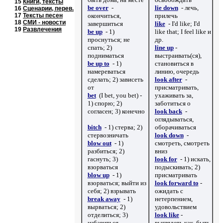
15
Книги, тексты
be over
-
lie down
- лечь,
16
Сценарии
, перев.
17
Тексты песен
окончиться,
прилечь
18
СМИ
- новости
завершиться
like
- I'd like; I'd
19
Развлечения
be up
- 1)
like that; I feel like
и
проснуться; не
др.
спать; 2)
line up
-
подниматься
выстраивать(ся),
be up to
- 1)
становиться в
намереваться
линию, очередь
сделать; 2) зависеть
look after
-
от
присматривать,
bet
(I bet, you bet) -
ухаживать за,
1) спорю; 2)
заботиться о
согласен; 3) конечно
look back
-
оглядываться,
bitch
- 1) стерва; 2)
оборачиваться
стервозничать
look down
-
blow out
- 1)
смотреть, смотреть
разбиться; 2)
вниз
гаснуть; 3)
look for
- 1) искать,
взорваться
подыскивать; 2)
blow up
- 1)
присматривать
взорваться; выйти из
look forward to
-
себя; 2) взрывать
ожидать с
break away
- 1)
нетерпением,
вырваться; 2)
удовольствием
отделиться; 3)
look like
-
избавиться
выглядеть как, быть