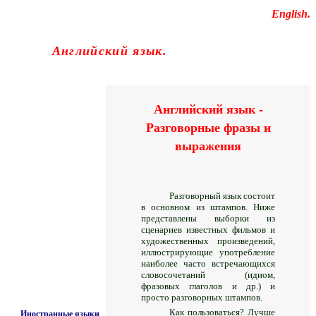
Educational resources of the Internet
-
English
.
Образовательные ресурсы Интернета
-
Английский язык.
Главная страница
(Содержание)
Гостевая
Английский язык -
Разговорные фразы и
выражения
Разговорный язык состоит
в основном из штампов. Ниже
представлены выборки из
сценариев известных фильмов и
художественных произведений,
иллюстрирующие употребление
наиболее часто встречающихся
словосочетаний (идиом,
фразовых глаголов и др.) и
просто разговорных штампов.
Как пользоваться? Лучше
Иностранные языки