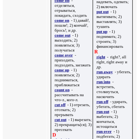
come off
-
надевать, одевать;
отделяться,
2) включать
отрываться,
put out
- 1)
покидать, сходить
вытягивать; 2)
come on
- 1) давай!,
выставлять; 3)
пошли!; 2) кончай!,
тушить
брось!; и др.
put up
- 1)
come out
- 1)
поднимать; 2)
выходить; 2)
строить; 3)
появляться; 3)
финансировать
получаться
R
come over
-
right
- right?, all
приходить,
right, right away
и
подходить, заезжать
др.
come up
- 1)
run away
- убегать,
появляться; 2)
удирать
подниматься,
run into
-
приближаться
встретить,
count on
-
столкнуться,
рассчитывать на
наскочить
что-л., кого-л.
run off
- удирать,
cut off
- 1) отрезать,
убегать, сбегать
отсекать; 2)
run out
- 1)
прерывать
выбегать; 2)
cut out
- 1) вырезать;
кончаться,
2) прекращать(ся); 3)
истощаться
пресекать
run over
- 1)
D
подбегать; 2)