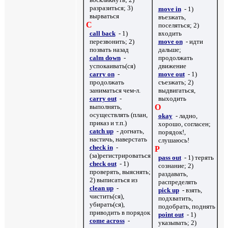
разразиться; 3)
move in
- 1)
вырваться
въезжать,
C
поселяться; 2)
call back
- 1)
входить
перезвонить; 2)
move on
- идти
позвать назад
дальше;
calm down
-
продолжать
успокаивать(ся)
движение
carry on
-
move out
- 1)
продолжать
съезжать; 2)
заниматься чем-л.
выдвигаться,
carry out
-
выходить
выполнять,
O
осуществлять (план,
okay
-
ладно,
приказ и т.п.)
хорошо, согласен;
catch up
- догнать,
порядок!,
настичь, наверстать
слушаюсь!
check in
-
P
(за)регистрироваться
pass out
- 1) терять
check out
- 1)
сознание; 2)
проверять, выяснять;
раздавать,
2) выписаться из
распределять
clean up
-
pick up
- взять,
чистить(ся),
подхватить,
убирать(ся),
подобрать, поднять
приводить в порядок
point out
- 1)
come across
-
указывать; 2)