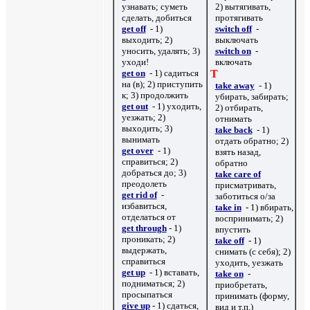
узнавать; суметь
2) вытягивать,
сделать, добиться
протягивать
get off
- 1)
switch off
-
выходить; 2)
выключать
уносить, удалять; 3)
switch on
-
уходи!
включать
get on
- 1) садиться
T
на (в); 2) приступить
take away
- 1)
к; 3) продолжить
убирать, забирать;
get out
- 1) уходить,
2) отбирать,
уезжать; 2)
отнимать
выходить; 3)
take back
- 1)
вынимать
отдать обратно; 2)
get over
- 1)
взять назад,
справиться; 2)
обратно
добраться до; 3)
take care of
преодолеть
присматривать,
get rid of
-
заботиться о
/
за
избавиться,
take in
- 1) вбирать,
отделаться от
воспринимать; 2)
get through
- 1)
впустить
проникать; 2)
take off
- 1)
выдержать,
снимать (с себя); 2)
справиться
уходить, уезжать
get up
- 1) вставать,
take on
-
подниматься; 2)
приобретать,
просыпаться
принимать (форму,
give up
- 1) сдаться,
вид и т.п.)