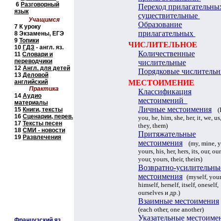
6
Разговорный
Переход прилагательны
язык
существительные
Учащимся
Образование
7
К уроку
прилагательных
8
Экзамены, ЕГЭ
9
Топики
ЧИСЛИТЕЛЬНОЕ
10
ГДЗ
- англ. яз.
Количественные
11
Словари и
переводчики
числительные
12
Англ. для детей
Порядковые числитель
13
Деловой
английский
МЕСТОИМЕНИЕ
Практика
Классификация
14
Аудио
местоимений
материалы
Личные местоимения
15
Книги, тексты
(
16
Сценарии
, перев.
you, he, him, she, her, it, we, us
17
Тексты песен
they, them
)
18
СМИ
- новости
Притяжательные
19
Развлечения
местоимения
(
my, mine, y
yours, his, her, hers, its, our, our
your, yours, their, theirs
)
Возвратно-усилительны
местоимения
(
myself, your
himself, herself, itself, oneself,
ourselves
и др.
)
Взаимные местоимения
(
each other, one another)
Указательные местоиме
Французский яз.