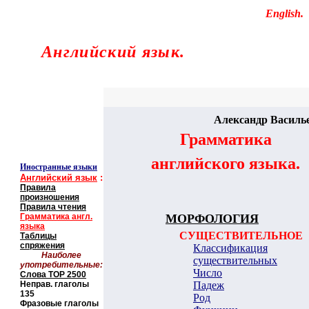
Educational resources of the Internet
-
English
.
Образовательные ресурсы Интернета
-
Английский язык.
Главная страница
(Содержание)
Гостевая
Александр Василь
Грамматика
английского языка.
Иностранные языки
Английский язык
:
Правила
произношения
Правила чтения
Грамматика англ.
МОРФОЛОГИЯ
языка
СУЩЕСТВИТЕЛЬНОЕ
Таблицы
спряжения
Классификация
Наиболее
существительных
употребительные:
Число
Слова
TOP
2500
Неправ. глаголы
Падеж
135
Род
Фразовые глаголы