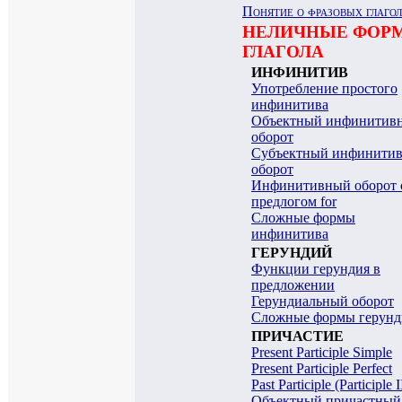
Понятие о фразовых глаго
НЕЛИЧНЫЕ ФОР
ГЛАГОЛА
ИНФИНИТИВ
Употребление простого
инфинитива
Объектный инфинитив
оборот
Субъектный инфинити
оборот
Инфинитивный оборот 
предлогом for
Сложные формы
инфинитива
ГЕРУНДИЙ
Функции герундия в
предложении
Герундиальный оборот
Сложные формы герунд
ПРИЧАСТИЕ
Present Participle Simple
Present Participle Perfect
Past Participle (Participle I
Объектный причастный