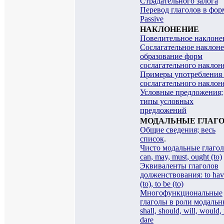
Страдательного залога
Перевод глаголов в фор
Passive
НАКЛОНЕНИЕ
Повелительное наклоне
Сослагательное наклоне
образование форм
сослагательного наклон
Примеры употребления
сослагательного наклон
Условные предложения;
типы условных
предложений
МОДАЛЬНЫЕ ГЛАГ
Общие сведения; весь
список
.
Чисто модальные глагол
can, may, must, ought (to)
Эквиваленты глаголов
долженствования: to hav
(to), to be (to)
Многофункциональные
глаголы в роли модальн
shall, should, will, would,
dare