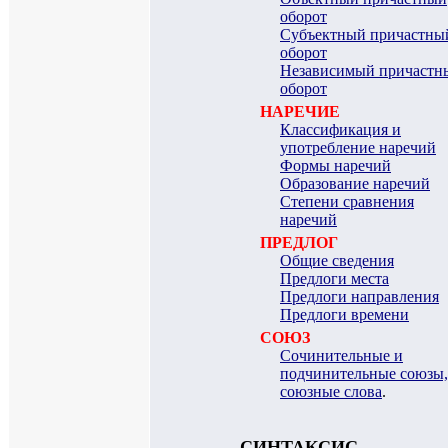
оборот
Субъектный причастны
оборот
Независимый причастн
оборот
НАРЕЧИЕ
Классификация и
употребление наречий
Формы наречий
Образование наречий
Степени сравнения
наречий
ПРЕДЛОГ
Общие сведения
Предлоги места
Предлоги направления
Предлоги времени
СОЮЗ
Сочинительные и
подчинительные союзы,
союзные слова
.
СИНТАКСИС