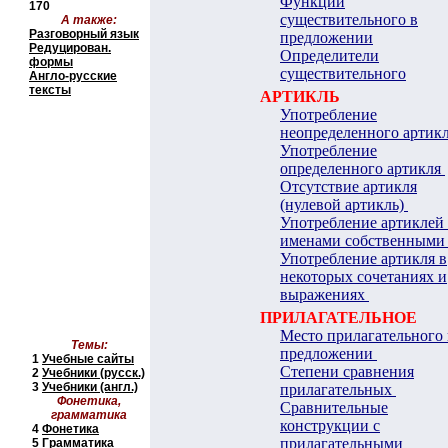
Функции
170
существительного в
А также:
Разговорный язык
предложении
Редуцирован.
Определители
формы
существительного
Англо-русские
тексты
АРТИКЛЬ
Употребление
неопределенного артик
Употребление
определенного артикля
Отсутствие артикля
(нулевой артикль)
Употребление артиклей 
именами собственными
Употребление артикля в
некоторых сочетаниях и
выражениях
ПРИЛАГАТЕЛЬНОЕ
Место прилагательного 
Темы:
предложении
1
Учебные сайты
Степени сравнения
2
Учебники
(русск.)
3
Учебники (англ.)
прилагательных
Фонетика,
Сравнительные
грамматика
конструкции с
4
Фонетика
прилагательными
5
Грамматика