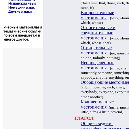
(
this, these, that, those, such, t
Испанский язык
Немецкий язык
same, it
)
Другие языки
Вопросительные
местоимения
(
who, whom,
which, whose)
Относительные и
Учебные материалы и
тематические ссылки
соединительные
по всем предметам и
местоимения
(
who, whom,
многое другое.
which, whose, that)
Отрицательные
местоимения
(
no, none, ne
no one, nobody, nothing
)
Неопределенные
местоимения
(
some, any,
somebody, someone, somethin
anybody, anyone, anything, on
Обобщающие местоиме
(
all, both, either, each, every,
everybody, everyone, everythi
other, another)
Количественные
местоимения
(
many, much,
little, a few, a little, several)
ГЛАГОЛ
Общие сведения,
классификация глаголо