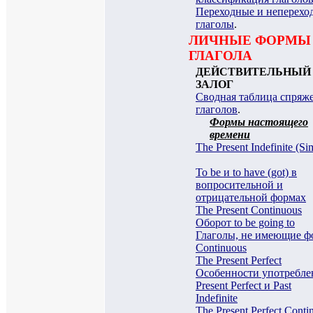
Переходные и неперехо
глаголы
.
ЛИЧНЫЕ ФОРМЫ
ГЛАГОЛА
ДЕЙСТВИТЕЛЬНЫЙ
ЗАЛОГ
Сводная таблица спряж
глаголов
.
Формы настоящего
времени
The Present Indefinite (Si
To be и to have (got) в
вопросительной и
отрицательной формах
The Present Continuous
Оборот to be going to
Глаголы, не имеющие ф
Continuous
The Present Perfect
Особенности употребле
Present Perfect и Past
Indefinite
The Present Perfect Conti