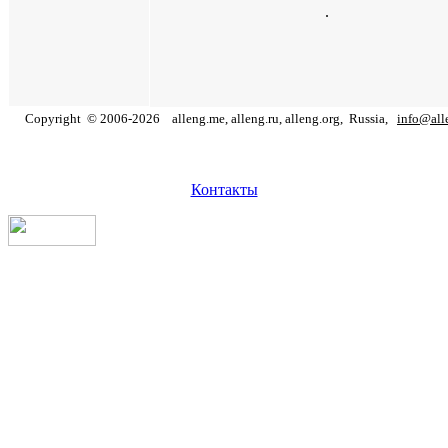
.
Copyright
©
2006
-
2026
alleng.me, alleng.ru, alleng.org,
Russia,
info@all
Контакты