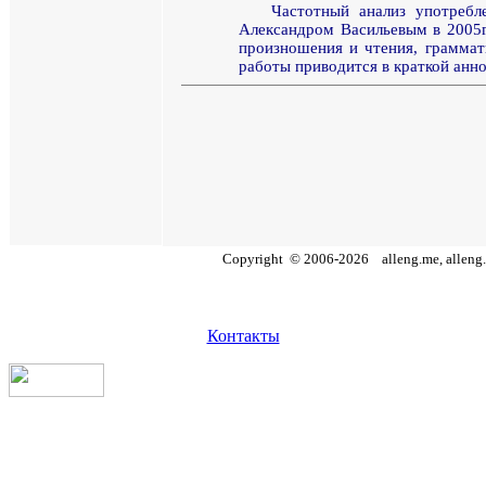
Частотный анализ
употребл
Александром Васильевым в 2005г
произношения и чтения, граммати
работы приводится в краткой анно
Copyright
©
2006
-
2026
alleng.me, alleng.
Контакты