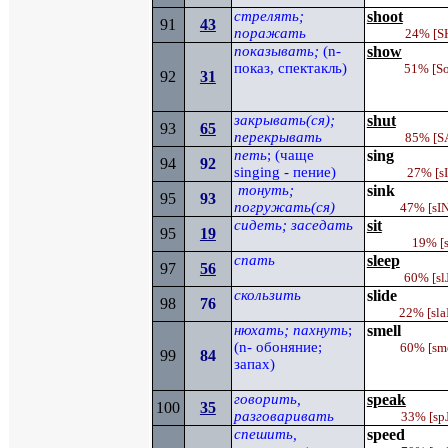
стрелять;
shoot
91
43
поражать
24%
[
S
показывать;
(
n
-
show
показ, спектакль)
51% [
S
92
31
закрывать(ся);
shut
93
65
перекрывать
85%
[
S
петь
; (чаще
sing
94
92
singing
- пение)
27%
[s
тонуть;
sink
95
93
погружать(ся)
47%
[
sI
сидеть; заседать
sit
95
19
19%
[
спать
sleep
97
5
6
60%
[sl
скользить
slide
98
76
22% [
sla
нюхать; пахнуть
;
smell
(
n
- обоняние;
60%
[sm
99
84
запах)
говорить,
speak
100
35
разговаривать
33%
[sp
спешить,
speed