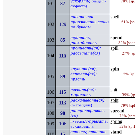
ускорять;
(чаще
n
-
70% [
sp
101
87
скорость)
писать или
spell
произносить слово
61%
[
sp
102
129
по буквам
тратить,
spend
103
85
расходовать
32%
[spe
проливать(ся);
spill
рассыпать(ся)
27% [
sp
104
116
крутить(ся),
spin
вертеть(ся);
15%
[
sp
105
89
прясть
плевать(ся);
spit
106
115
моросить
39% [
sp
раскалывать(ся)
;
split
107
113
(
n-
трещина)
79% [
spl
распространять
spread
108
98
(
ся
)
73%
[spr
v
-
прыгать,
spring
n
- весна;
109
106
вскакивать
52%
[spr
стоять; ставить
stand
110
15