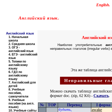
Educational resources of the Internet
-
English
.
Образовательные ресурсы Интернета
-
Английский язык.
Главная страница
(Содержание)
Английский язык
Английский яз
1.
Начальная
школа
2.
Средняя школа
Наиболее употребительные
анг
3.
ОГЭ -
неправильных глаголов (
irregular verbs)
английский язык
4.
ЕГЭ - английский
язык
5.
Топики по
английскому
языку
Эта же таблица англий
6.
ГДЗ по
английскому
языку
Неправильные г
7.
Английский для
детей
8.
Учебные
Можно скачать таблицу английски
пособия,
формат
doc. (zip, 62
Кб) -
Скачать
.
самоучители
9.
Учебные
пособия (на англ.
№
TOP
Перевод
I
форма
языке)
будить
,
awake
10.
Учебные сайты