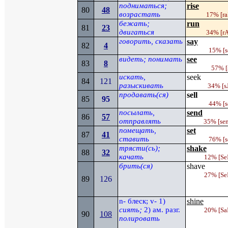
подниматься;
rise
80
4
8
возрастать
17%
[ra
бежать;
run
81
23
двигаться
34%
[r
говорить, сказать
say
82
4
15%
[s
видеть; понимать
see
83
8
57%
[
искать,
seek
84
121
разыскивать
34% [
s
продавать(ся)
sell
85
95
44%
[s
посылать,
send
86
5
7
отправлять
35%
[se
помещать,
set
87
41
ставить
76%
[s
трясти(сь);
shake
88
32
качать
12%
[Se
брить(ся)
shave
27% [
Se
89
126
n
- блеск;
v
- 1)
shine
сиять;
2) ам. разг.
20%
[
Sa
90
108
полировать