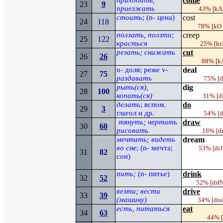
приходить,
come
23
9
приезжать
43%
[
k
стоить
; (
n-
цена)
cost
24
118
78%
[kO
ползать, ползти;
creep
25
122
красться
25%
[kr
резать; снижать
cut
26
2
6
88%
[k
n
- доля; реже
v
-
deal
27
75
раздавать
75%
[
d
рыть(ся),
dig
28
100
копать(ся)
31%
[
d
делать
; вспом.
do
29
3
глагол и др.
54%
[
тянуть; чертить
draw
30
60
рисовать
16%
[d
мечтать; видеть
dream
во сне
; (
n
- мечта;
53%
[dr
31
82
сон)
пить;
(
n-
питье)
drink
32
52
52%
[drI
везти; вести
drive
33
39
(машину)
34%
[dra
есть, питаться
eat
34
63
44%