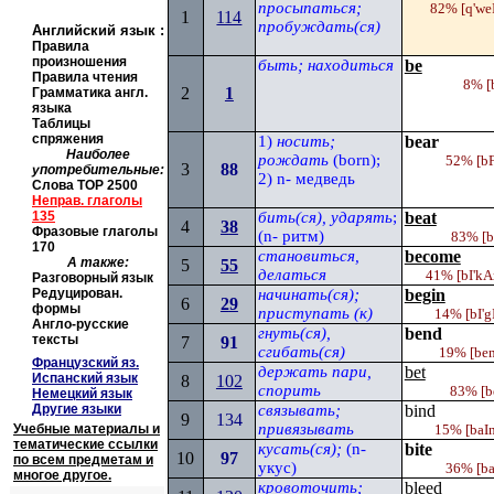
просыпаться;
82%
[q'we
1
114
пробуждать(ся)
Английский язык
:
Правила
произношения
быть; находиться
be
Правила чтения
8%
[
2
1
Грамматика англ.
языка
Таблицы
спряжения
1)
носить;
bear
Наиболее
рождать
(
born
);
52%
[
b
3
88
употребительные:
2)
n
- медведь
Слова
TOP
2500
Неправ. глаголы
135
бить(ся), ударять
;
beat
4
3
8
Фразовые глаголы
(
n
- ритм)
83%
[b
170
становиться,
become
А также:
5
5
5
делаться
41%
[bI'k
Разговорный язык
Редуцирован.
начинать(ся);
begin
6
2
9
формы
приступать (к)
14%
[
bI'g
Англо-русские
гнуть(ся),
bend
тексты
7
91
сгибать(ся)
19%
[be
Французский яз.
держать пари,
bet
Испанский язык
8
102
спорить
83%
[b
Немецкий язык
Другие языки
связывать;
bind
9
134
привязывать
Учебные материалы и
15%
[baI
тематические ссылки
кусать(ся);
(
n
-
bite
10
97
по всем предметам и
укус)
36%
[ba
многое другое.
кровоточить;
bleed