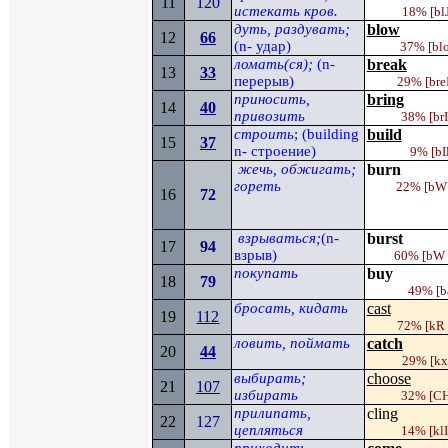
11
120
истекать кров.
18% [
bl
дуть, раздувать;
blow
12
66
(
n-
удар)
37%
[bl
ломать(ся);
(
n-
break
13
3
3
перерыв)
29%
[bre
приносить,
bring
14
40
привозить
38%
[br
строить
; (
building
build
15
3
7
n
- строение)
9%
[bI
жечь, обжигать;
burn
гореть
22%
[
bW
16
72
взрываться;
(
n-
burst
17
94
взрыв)
60%
[
bW
покупать
buy
18
7
9
49%
[
b
бросать, кидать
cast
19
112
72%
[
kR
ловить, поймать
catch
20
44
29%
[
k
выбирать;
choose
21
107
избирать
32%
[
C
прилипать,
cling
22
127
цепляться
14%
[
kl