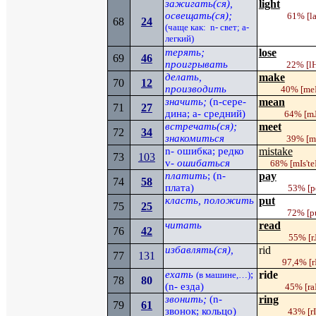
зажигать(ся),
light
освещать(ся);
61%
[l
68
24
(чаще как:
n
- свет;
a
-
легкий)
терять;
lose
69
4
6
проигрывать
22%
[l
делать,
make
70
12
производить
40%
[me
значить;
(
n
-сере­
mean
71
27
дина;
a
- средний)
64%
[
m
встречать(ся);
meet
72
34
знакомиться
39%
[
m
n
- ошибка; редко
mistake
73
103
v
-
ошибаться
68%
[
mIs'te
платить
; (
n-
pay
74
5
8
плата)
53% [
p
класть, положить
put
75
2
5
72%
[p
читать
read
76
42
55%
[r
избавлять(ся),
rid
77
131
97,4%
[r
ехать
;
ride
(в машине,…)
78
80
(
n
- езда)
45%
[ra
звонить;
(
n
-
ring
79
61
звонок; кольцо)
43%
[r