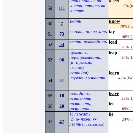
становиться на
kneel
колени, стоять на
9%
[
n
59
111
коленях
знать
know
60
7
70%
[n
класть, положить
lay
61
73
4
6
% [
l
вести, руководить
lead
62
54
28%
[l
прыгать,
leap
перепрыгивать
;
20% [
l
63
96
(
n
- прыжок,
скачок)
учить
(
ся
)
,
learn
изучать; узнавать
42%
[lW
64
81
покидать,
leave
65
18
оставлять
32%
[l
позволять,
let
66
20
разрешать
89%
[l
1)
лежать
lie
2)
n
- ложь;
v
-
24
%
[l
67
47
лгать
(прав. глагол)