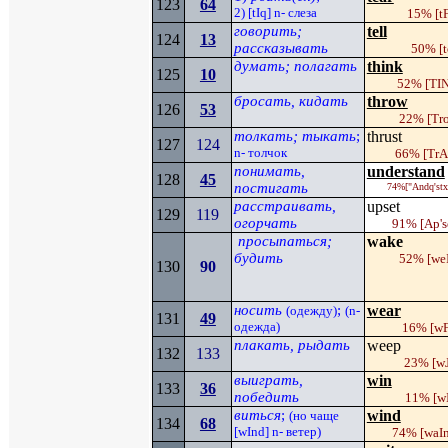
123
64
2) [
tIq
]
n
- слеза
15
% [
t
говорить;
tell
124
13
рассказывать
50%
[
t
думать; полагать
think
125
10
52%
[TI
бросать, кидать
throw
126
53
22%
[Tr
толкать; тыкать
;
thrust
127
124
n-
толчок
66% [
TrA
понимать,
understand
128
4
5
постигать
74%
["Andq'st
расстраивать,
upset
129
119
огорчать
91%
[
Ap
'
s
просыпаться;
wake
будить
52%
[
we
130
90
носить
;
wear
(одежду)
(
n-
131
4
9
одежда)
16%
[
w
плакать, рыдать
weep
132
133
23%
[w
выиграть,
win
133
36
победить
11%
[
w
виться
;
wind
(но чаще
134
68
[
wInd
]
n
- ветер)
74%
[waI