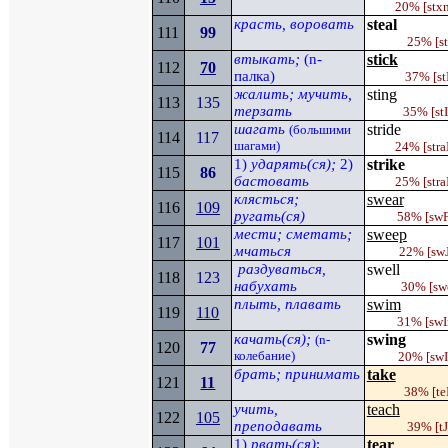
20%
[stx
красть, воровать
steal
111
99
25%
[s
втыкать;
(
n-
stick
112
70
палка)
37% [
st
жалить; мучить,
sting
113
135
терзать
35% [
st
шагать
stride
(большими
114
117
шагами)
24%
[stra
1)
ударять(ся);
2)
strike
115
86
бастовать
25%
[stra
клясться;
swear
116
109
ругать(ся)
58% [
sw
мести; сметать;
sweep
117
101
мчаться
22%
[
sw
раздуваться,
swell
118
123
набухать
30%
[
sw
плыть, плавать
swim
119
110
31%
[
sw
качать(ся);
swing
(
n-
120
77
колебание)
20% [
sw
брать; принимать
take
121
11
38%
[te
учить,
teach
122
105
преподавать
39%
[t
1)
рвать(ся)
;
tear