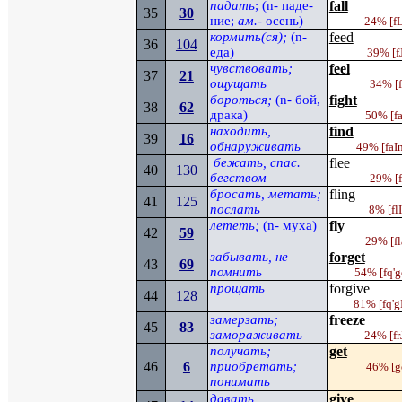
падать
; (
n
- паде­
fall
35
30
ние;
ам.
- осень)
24%
[f
кормить(ся);
(
n
-
feed
36
104
еда)
39%
[f
чувствовать;
feel
37
21
ощущать
34%
[
бороться;
(
n-
бой,
fight
38
62
драка)
50%
[f
находить,
find
39
16
обнаруживать
49%
[faI
бежать, спас.
flee
40
130
бегством
29%
[
бросать, метать;
fling
41
125
послать
8%
[
fl
лететь;
(
n-
муха)
fly
42
5
9
29%
[f
забывать, не
forget
43
69
помнить
54%
[fq'g
прощать
forgive
44
128
81%
[fq'g
замерзать;
freeze
45
83
заморажи­вать
24% [
fr
получать;
get
46
6
приобретать;
46%
[g
понимать
давать,
give