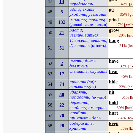
47
14
передавать
42%
[g
идти
;
ехать
;
go
48
5
уходить, уезжать
35%
[g
молоть; точить
;
grind
49
132
(
ground
также – земля)
17%
[graI
расти
;
grow
50
71
увеличиваться
20%
[gr
1)
висеть
,
вешать;
hang
2)
вешать
(казнить)
21%
[
h
51
51
иметь; быть
have
52
2
должным
32%
[h
слышать; слушать
hear
53
17
45%
[h
прятать(ся);
hide
54
74
скрывать(ся)
22%
[ha
ударять,
hit
55
50
попадать;
(
n
- удар)
61%
[
h
держать;
hold
56
22
владеть; вмещать
30%
[hou
ушибить,
hurt
57
78
причинять боль
84%
[
h
содержать,
keep
58
2
8
хранить
56%
[
k