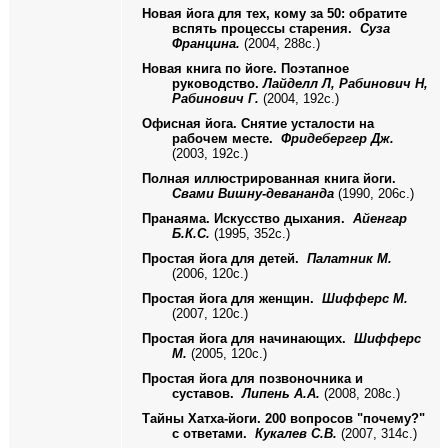
Новая йога для тех, кому за 50: обратите
вспять процессы старения.
Суза
Францина.
(2004, 288с.)
Новая книга по йоге. Поэтапное
руководство.
Лайделл Л, Рабинович Н,
Рабинович Г.
(2004, 192с.)
Офисная йога. Снятие усталости на
рабочем месте.
Фридебергер Дж.
(2003, 192с.)
Полная иллюстрированная книга йоги.
Свами Вишну-девананда
(1990, 206с.)
Пранаяма. Искусство дыхания.
Айенгар
Б.К.С.
(1995, 352с.)
Простая йога для детей.
Палатник М.
(2006, 120с.)
Простая йога для женщин.
Шифферс М.
(2007, 120с.)
Простая йога для начинающих.
Шифферс
М.
(2005, 120с.)
Простая йога для позвоночника и
суставов.
Липень А.А.
(2008, 208с.)
Тайны Хатха-йоги. 200 вопросов "почему?"
с ответами.
Кукалев С.В.
(2007, 314с.)