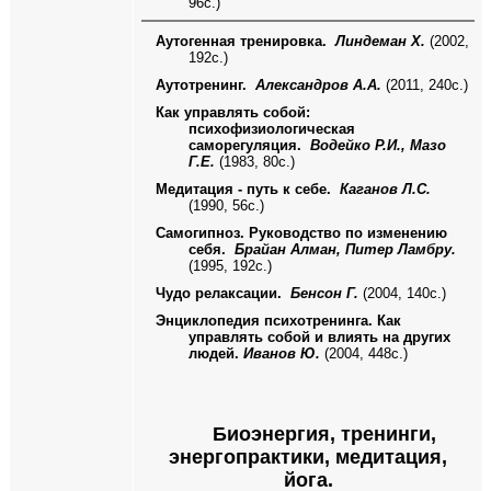
96с.)
Аутогенная тренировка.
Линдеман Х.
(2002,
192с.)
Аутотренинг.
Александров А.А.
(2011, 240с.)
Как управлять собой:
психофизиологическая
саморегуляция.
Водейко Р.И., Мазо
Г.Е.
(1983, 80с.)
Медитация - путь к себе.
Каганов Л.С.
(1990, 56с.)
Самогипноз. Руководство по изменению
себя.
Брайан Алман, Питер Ламбру.
(1995, 192с.)
Чудо релаксации.
Бенсон Г.
(2004, 140с.)
Энциклопедия психотренинга. Как
управлять собой и влиять на других
людей.
Иванов Ю.
(2004, 448с.)
Биоэнергия, тренинги,
энергопрактики, медитация,
йога.