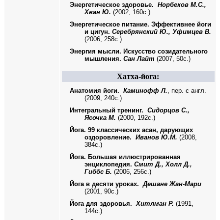
Энергетическое здоровье.
Норбеков М.С.,
Хван Ю.
(2002, 160с.)
Энергетическое питание.
Эффективнее йоги
и цигун.
Серебрянский Ю., Уфимцев В.
(2006, 258с.)
Энергия мысли. Искусство созидательного
мышления.
Сан Лайт
(2007, 50с.)
Хатха-йога:
Анатомия йоги.
Каминофф Л.
, пер. с англ.
(2009, 240с.)
Интегральный тренинг.
Сидорцов С.,
Ясочка М.
(2000, 192с.)
Йога. 99 классических асан, дарующих
оздоровление.
Иванов Ю.М.
(2008,
384с.)
Йога. Большая иллюстрированная
энциклопедия.
Смит Д., Холл Д.,
Гиббс Б.
(2006, 256с.)
Йога в десяти уроках.
Дешане Жан-Мари
(2001, 90с.)
Йога для здоровья.
Хитлман Р.
(1991,
144с.)