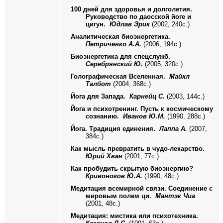
100 дней для здоровья и долголетия.
Руководство по даосской йоге и
цигун.
Юдлав Эрик
(2002, 240с.)
Аналитическая биоэнергетика.
Петриченко А.А.
(2006, 194с.)
Биоэнергетика для спецслужб.
Серебрянский Ю.
(2005, 320с.)
Голографическая Вселенная.
Майкл
Талбот
(2004, 368с.)
Йога для Запада.
Карнейц С.
(2003, 144с.)
Йога и психотренинг. Пусть к космическому
сознанию.
Иванов Ю.М.
(1990, 288с.)
Йога. Традиция единения.
Лаппа А.
(2007,
384с.)
Как мысль превратить в чудо-лекарство.
Юрий Хван
(2001, 77с.)
Как пробудить скрытую биоэнергию?
Кривоногов Ю.А.
(1990, 48с.)
Медитация всемирной связи. Соединение с
мировым полем ци.
Мантэк Чиа
(2001, 48с.)
Медитация: мистика или психотехника.