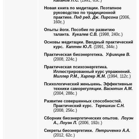
Каганов Л.С.
(1991, 63с.)
Новая книга по медитации. Поэтапное
руководство по традиционной
практике.
Под ред. Дж. Пирсона
(2006,
160с.)
Опыты йоги. Пособие по развитию
таланта.
Кукалев С.В.
(1998, 240с.)
Основы медитации. Вводный практический
курс.
Каптен Ю.Л.
(1991, 344с.)
Практическая биоэнергетика.
Уфимцев В.
(2008, 224с.)
Практическая психоэнергетика.
Иллюстрированный курс упражнений.
Миллер Р.М., Харпер Ж.М.
(1994, 112с.)
Психологический женьшень. Эффективные
техники саморегуляции.
Васютин А.М.
(2004, 288с.)
Развитие совершенных способностей.
Практический курс.
Терешкин С.Н.
(2008, 256с.)
Сборник биоэнергетических опытов.
Лоуэн
А., Лоуэн Л.
(2006, 192с.)
Секреты биоэнергетики.
Петриченко А.А.
(2012, 62с.)