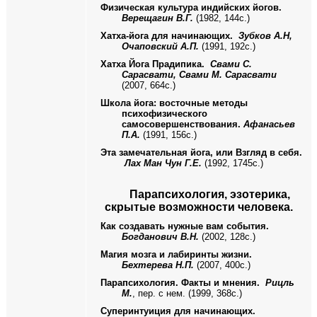
Физическая культура индийских йогов.
Верещагин В.Г.
(1982, 144с.)
Хатха-йога для начинающих.
Зубков А.Н,
Очаповский А.П.
(1991, 192с.)
Хатха Йога Прадипика.
Свами С.
Сарасвати, Свами М. Сарасвати
(2007, 664с.)
Школа йога: восточные методы
психофизического
самосовершенствования.
Афанасьев
П.А.
(1991, 156с.)
Эта замечательная йога, или Взгляд в себя.
Лах Ман Чун Г.Е.
(1992, 1745с.)
Парапсихология, эзотерика,
скрытые возможности человека.
Как создавать нужные вам события.
Богданович В.Н.
(2002, 128с.)
Магия мозга и лабиринты жизни.
Бехтерева Н.П.
(2007, 400с.)
Парапсихология. Факты и мнения.
Рицль
М.
, пер. с нем. (1999, 368с.)
Суперинтуиция для начинающих.