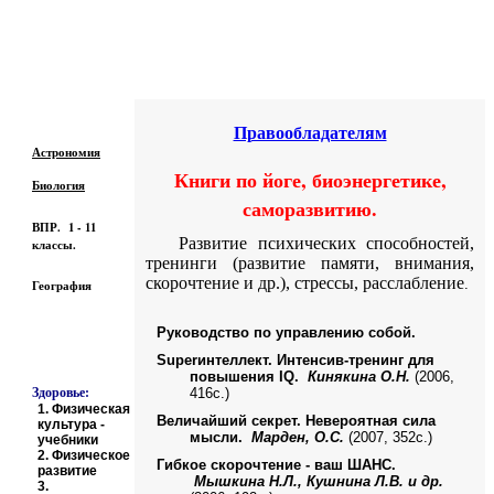
Образовательные ресурсы Интернета
-
Физическое и духовное здоровье.
Главная страница
(Содержание)
Правообладателям
Астрономия
Книги по йоге, биоэнергетике,
Биология
саморазвитию.
ВПР. 1 - 11
Развитие психических способностей,
классы.
тренинги (развитие памяти, внимания,
скорочтение и др.), стрессы, расслабление
.
География
Руководство по управлению собой.
Superинтеллект. Интенсив-тренинг для
повышения IQ.
Кинякина О.Н.
(2006,
Здоровье:
416с.)
1.
Физическая
Величайший секрет. Невероятная сила
культура -
мысли.
Марден, О.С.
(2007, 352с.)
учебники
2.
Физическое
Гибкое скорочтение - ваш ШАНС.
развитие
Мышкина Н.Л., Кушнина Л.В. и др.
3.