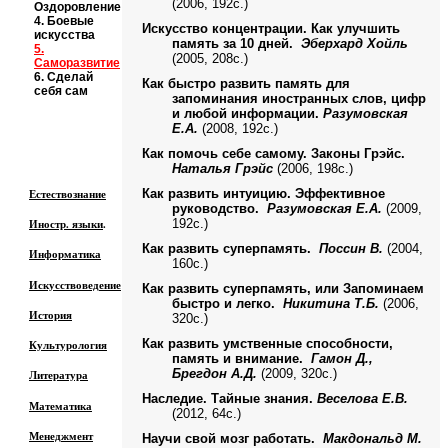
(2006, 192с.)
Оздоровление
4.
Боевые
Искусство концентрации. Как улучшить
искусства
память за 10 дней.
Эберхард Хойль
5.
(2005, 208с.)
Саморазвитие
6
. Сделай
Как быстро развить память для
себя сам
запоминания иностранных слов, цифр
и любой информации.
Разумовская
Е.А.
(2008, 192с.)
Как помочь себе самому. Законы Грэйс.
Наталья Грэйс
(2006, 198с.)
Естествознание
Как развить интуицию. Эффективное
руководство.
Разумовская Е.А.
(2009,
Иностр. языки
.
192с.)
Как развить суперпамять.
Поссин В.
(2004,
Информатика
160с.)
Искусствоведение
Как развить суперпамять, или Запоминаем
быстро и легко.
Никитина Т.Б.
(2006,
История
320с.)
Как развить умственные способности,
Культурология
память и внимание.
Гамон Д.,
Брегдон А.Д.
(2009, 320с.)
Литература
Наследие. Тайные знания.
Веселова Е.В.
Математика
(2012, 64с.)
Менеджмент
Научи свой мозг работать.
Макдональд М.