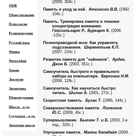
(2009, 304с.)
ОБЖ
Память и уход за ней.
Аткинсон В.В.
(1992,
104с.)
Обществознание
Память. Тренировка памяти и техники
Психология
концентрации внимания.
Гейссельхарт Р., Буркарт К.
(2006
Религиоведение
-125с.)
Русский язык
Полноприводной мозг. Как управлять
подсознанием.
Шереметьев К.П.
Физика
(2007, 224с.)
Развитие памяти для "чайников".
Арден,
Философия
Джон Б.
(2003, 351с.)
Химия
Самоучитель быстрого и правильного
набора на компьютере.
Березина Н.М.
Экология
(2006, 128с.)
Экономика
Самоучитель. Как научиться быстро
читать.
Шилин А.
(2001, 272с.)
Юриспруденция
Скоростная память.
Бузан Т.
(1995, 144с.)
Школа - и др.
Совершенствование памяти.
Логвинов
Ю.С.
(2009, 45с.)
Студентам - и др.
Супермышление.
Бьюзен Т. и Б.
(2003, 2-е
изд., 320с.)
Экзамены
школа
Улучшение памяти.
Махеш Кападайя
(2004,