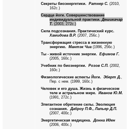
Секреты биоэнергетики.
Ратнер С.
(2010,
162с.)
Сердце йоги. Совершенствование
индивидуальной практики.
Дешикачар
Т.
(2003, 272с.)
Сила подсознания. Практический курс.
Хамидова В.Р.
(2007, 256с.)
Трансформация стресса в жизненную
энергию.
Мантэк Чиа
(1996, 256с.)
Ты - живой источник энергии.
Ефимов Г.
(2005, 160с.)
Учебник по биоэнергии.
Розов С.П.
(2002,
160с.)
Физиологические аспекты Йоги.
Эберт Д.
,
Пер. с нем. (1999, 160с.)
Человек и его душа. Жизнь в физическом
теле и астральном мире.
Иванов Ю.М.
(1991, 272с.)
Элегантное обретение силы. Эволюция
сознания.
Даброу П.Ф., Лапьер Д.П.
(2007, 400с.)
Энергетическая медицина.
Донна Иден
(2006, 400с.)