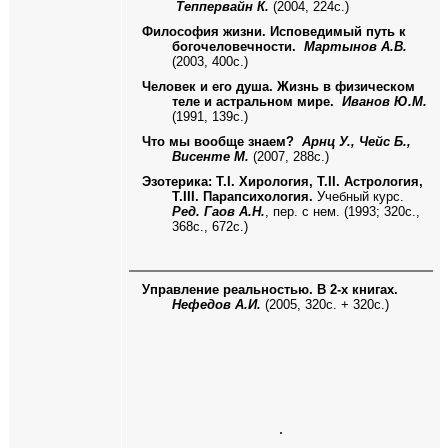
Теппервайн К.
(2004, 224с.)
Философия жизни. Исповедимый путь к
богочеловечности.
Мартынов А.В.
(2003, 400с.)
Человек и его душа. Жизнь в физическом
теле и астральном мире.
Иванов Ю.М.
(1991, 139с.)
Что мы вообще знаем?
Арнц У., Чейс Б.,
Висенте М.
(2007, 288с.)
Эзотерика: Т.I. Хирология, Т.II. Астрология,
Т.III. Парапсихология.
Учебный курс.
Ред. Гаов А.Н.
, пер. с нем. (1993; 320с.,
368с., 672с.)
Управление реальностью. В 2-х книгах.
Нефедов А.И.
(2005, 320с. + 320с.)
.