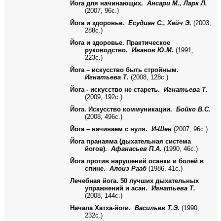
Йога для начинающих.
Ансари М., Ларк Л.
(2007, 96с.)
Йога и здоровье.
Есудиан С., Хейч Э.
(2003,
288с.)
Йога и здоровье. Практическое
руководство.
Иванов Ю.М.
(1991,
223с.)
Йога – искусство быть стройным.
Игнатьева Т.
(2008, 128с.)
Йога - искусство не стареть.
Игнатьева Т.
(2009, 192с.)
Йога. Искусство коммуникации.
Бойко В.С.
(2008, 496с.)
Йога – начинаем с нуля.
И-Шен
(2007, 96с.)
Йога пранаяма (дыхательная система
йогов).
Афанасьев П.А.
(1990, 46с.)
Йога против нарушений осанки и болей в
спине.
Алоиз Рааб
(1986, 41с.)
Лечебная йога. 50 лучших дыхательных
упражнений и асан.
Игнатьева Т.
(2008, 144с.)
Начала Хатха-йоги.
Васильев Т.Э.
(1990,
232с.)