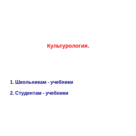
Educational resources of the Internet
-
Culture.
Образовательные ресурсы Интернета
-
Культурология.
Главная страница
(Содержание)
Культурология.
1.
Школьникам - учебники
2
.
Студентам - учебники