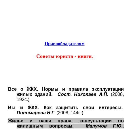
Educational resources of the Internet
-
Jurisprudence
.
Образовательные ресурсы Интернета
-
Юриспруденция.
Главная страница
(Содержание)
Гостевая
Правообладателям
Советы юриста - книги.
Все о ЖКХ. Нормы и правила эксплуатации
жилых зданий.
Сост. Николаев А.П.
(2008,
192с.)
Вы и ЖКХ. Как защитить свои интересы.
Пономарева Н.Г.
(2008, 144с.)
Жилье и ваши права: консультации по
жилищным вопросам.
Малумов Г.Ю.,