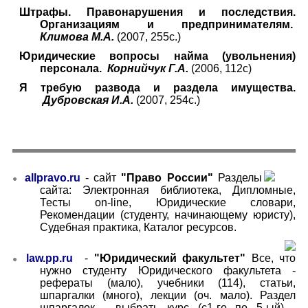
Штрафы. Правонарушения и последствия.
Организациям и предпринимателям.
Климова М.А.
(2007, 255с.)
Юридические вопросы найма (увольнения)
персонала.
Корнийчук Г.А.
(2006, 112с)
Я требую развода и раздела имущества.
Дубровская И.А.
(2007, 254с.)
allpravo.ru
-
сайт
"Право России"
Разделы
●
сайта: Электронная библиотека, Дипломные,
Тесты
on-line
, Юридические словари,
Рекомендации (студенту, начинающему юристу),
Судебная практика, Каталог ресурсов.
law.pp.ru
-
"Юридический факультет"
Все, что
●
нужно студенту Юридического факультета -
рефераты (мало), учебники (114), статьи,
шпаргалки (много), лекции (оч. мало). Раздел
шпаргалок - выбрать курс (с1-го по 5-ый) -