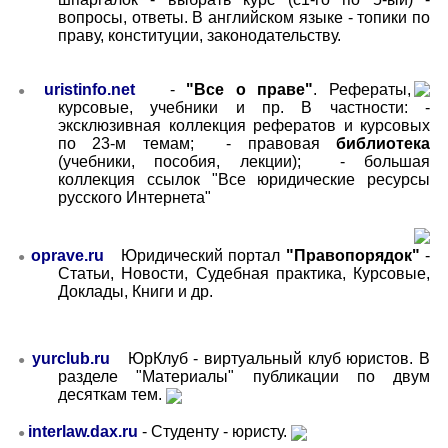
вопросы, ответы. В английском языке - топики по
праву, конституции, законодательству.
uristinfo.net
-
"Все о праве"
. Рефераты,
●
курсовые, учебники и пр. В частности: -
эксклюзивная коллекция рефератов и курсовых
по 23-м темам; - правовая
библиотека
(учебники, пособия, лекции);
- большая
коллекция ссылок "Все юридические ресурсы
русского Интернета"
oprave.ru
Юридический портал
"Правопорядок"
-
●
Статьи, Новости, Судебная практика, Курсовые,
Доклады, Книги и др.
yurclub.ru
ЮрКлуб - виртуальный клуб юристов. В
●
разделе "Материалы" публикации по двум
десяткам тем.
interlaw.dax.ru
-
Студенту - юристу.
●