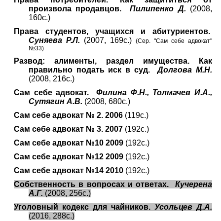
произвола продавцов.
Пилипенко Д.
(2008,
160с.)
Права студентов, учащихся и абитуриентов.
Суняева Р.Л.
(2007, 169с.)
(Сер. "Сам себе адвокат"
№33)
Развод: алименты, раздел имущества. Как
правильно подать иск в суд.
Долгова М.Н.
(2008, 216с.)
Сам себе адвокат.
Филина Ф.Н., Толмачев И.А.,
Сутягин А.В.
(2008, 680c.)
Сам себе адвокат № 2. 2006
(119с.)
Сам себе адвокат № 3. 2007
(192с.)
Сам себе адвокат №10 2009
(192с.)
Сам себе адвокат №12 2009
(192с.)
Сам себе адвокат №14 2010
(192с.)
Собственность в вопросах и ответах.
Кучерена
А.Г.
(2008, 256с.)
Уголовный кодекс для чайников.
Усольцев Д.А.
(2016, 288с.)