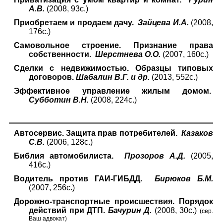
А.В.
(2008, 93с.)
Приобретаем и продаем дачу.
Зайцева И.А.
(2008,
176с.)
Самовольное строение. Признание права
собственности.
Шерстнева О.О.
(2007, 160с.)
Сделки с недвижимостью. Образцы типовых
договоров.
Шабалин В.Г. и др.
(2013, 552с.)
Эффективное управление жилым домом.
Субботин В.Н.
(2008, 224с.)
Автосервис. Защита прав потребителей.
Казаков
С.В.
(2006, 128с.)
Библия автомобилиста.
Прозоров А.Д.
(200
5
,
416с.)
Водитель против ГАИ-ГИБДД.
Бирюков Б.М.
(2007, 256с.)
Дорожно-транспортные происшествия. Порядок
действий при ДТП.
Бачурин Д.
(2008, 30с.)
(сер.
Ваш адвокат)