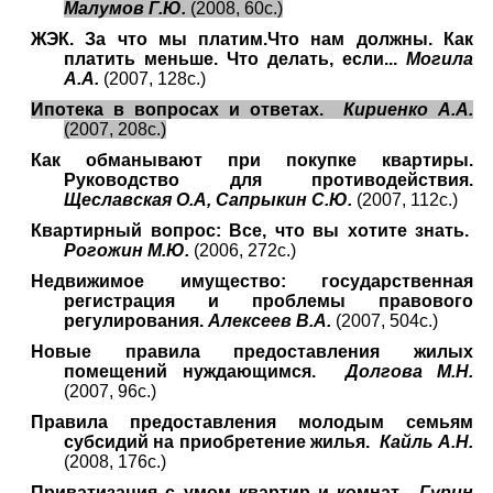
Малумов Г.Ю.
(2008, 60с.)
ЖЭК. За что мы платим.Что нам должны. Как
платить меньше. Что делать, если...
Могила
А.А.
(2007, 128с.)
Ипотека в вопросах и ответах.
Кириенко А.А.
(2007, 208с.)
Как обманывают при покупке квартиры.
Руководство для противодействия.
Щеславская О.А, Сапрыкин С.Ю.
(2007, 112с.)
Квартирный вопрос: Все, что вы хотите знать.
Рогожин М.Ю.
(2006, 272с.)
Недвижимое имущество: государственная
регистрация и проблемы правового
регулирования.
Алексеев В.А.
(2007, 504с.)
Новые правила предоставления жилых
помещений нуждающимся.
Долгова М.Н.
(2007, 96с.)
Правила предоставления молодым семьям
субсидий на приобретение жилья.
Кайль А.Н.
(2008, 176с.)
Приватизация с умом квартир и комнат.
Гурин