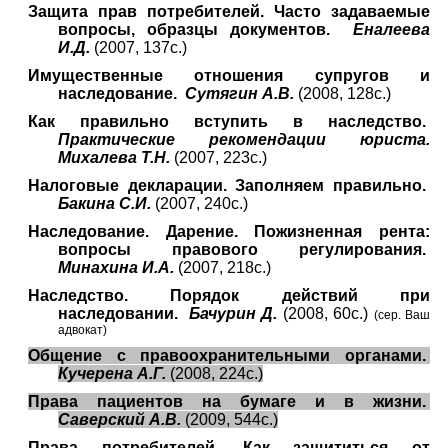
Защита прав потребителей. Часто задаваемые
вопросы, образцы документов.
Еналеева
И.Д.
(2007, 137с.)
Имущественные отношения супругов и
наследование.
Сутягин А.В.
(2008, 128с.)
Как правильно вступить в наследство.
Практические рекомендации юриста.
Михалева Т.Н.
(2007, 223с.)
Налоговые декларации. Заполняем правильно.
Бакина С.И.
(2007, 240с.)
Наследование. Дарение. Пожизненная рента:
вопросы правового регулирования.
Минахина И.А.
(2007, 218с.)
Наследство. Порядок действий при
наследовании.
Бачурин Д.
(2008, 60с.)
(сер. Ваш
адвокат)
Общение с правоохранительными органами.
Кучерена А.Г.
(2008, 224с.)
Права пациентов на бумаге и в жизни.
Саверский А.В.
(2009, 544с.)
Права потребителей. Как защититься от