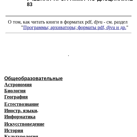
83
О том, как читать книги в форматах
pdf
,
djvu
- см. раздел
"
Программы; архиваторы; форматы
pdf, djvu
и др.
"
.
Общеобразовательные
Астрономия
Биология
География
Естествознание
Иностр. языки
.
Информатика
Искусствоведение
История
Культурология