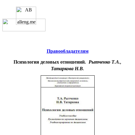
Educational resources of the Internet
-
Psychology
.
Образовательные ресурсы
Интернета
-
Психология.
Главная страница
(Содержание)
Правообладателям
Психология деловых отношений.
Рытченко Т.А.,
Татаркова Н.В.