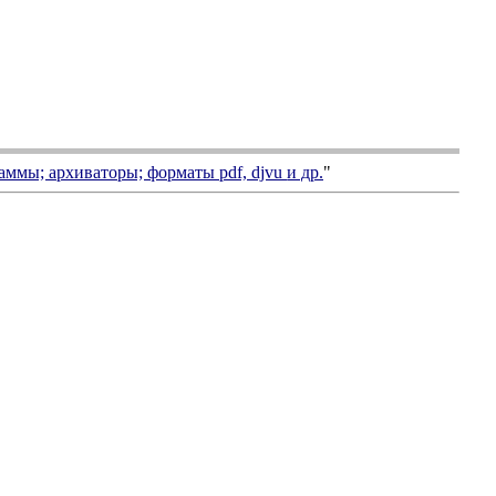
аммы; архиваторы; форматы
pdf, djvu
и др.
"