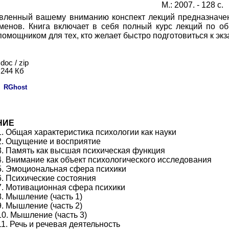
М.: 2007. - 128 с.
вленный вашему вниманию конспект лекций предназначен 
аменов. Книга включает в себя полный курс лекций по о
мощником для тех, кто желает быстро подготовиться к экз
doc / zip
244 Кб
:
RGhost
НИЕ
. Общая характеристика психологии как науки
2. Ощущение и восприятие
. Память как высшая психическая функция
. Внимание как объект психологического исследования
5. Эмоциональная сфера психики
. Психические состояния
7. Мотивационная сфера психики
. Мышление (часть 1)
. Мышление (часть 2)
0. Мышление (часть 3)
1. Речь и речевая деятельность