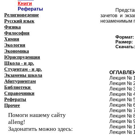
Книги
Рефераты
Предста
Религиоведение
зачетов и экз
Русский язык
незаменимым по
Физика
Философия
Формат:
Химия
Размер:
Экология
Скачать
Экономика
Юриспруденция
Школа - и др.
Студентам - и др.
ОГЛАВЛЕ
Экзамены
школа
Лекция № 1
Абитуриентам
Лекция № 
Библиотеки
Лекция № 3
Справочники
Лекция № 4
Рефераты
Лекция № 
Лекция № 6
Прочее
Лекция № 
Помоги нашему сайту
Лекция № 8
alleng!
Лекция № 9
Лекция № 1
Задонатить можно здесь:
Лекция № 1