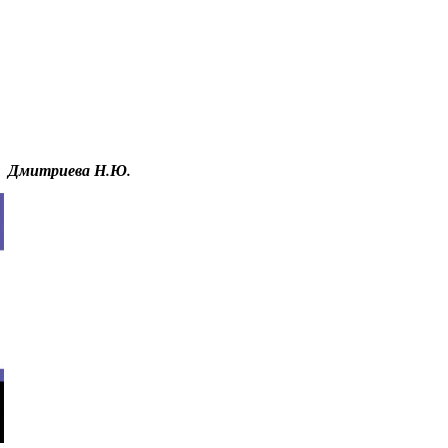
Educational resources of the Internet
-
Psychology
.
Гостевая
.
Дмитриева Н.Ю.