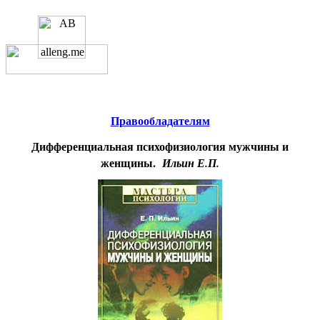
Educational resources of the Internet
-
Psychology
.
Образовательные ресурсы
Интернета
-
Психология.
Главная страница
(Содержание)
Правообладателям
Дифференциальная психофизиология мужчины и
женщины.
Ильин Е.П.