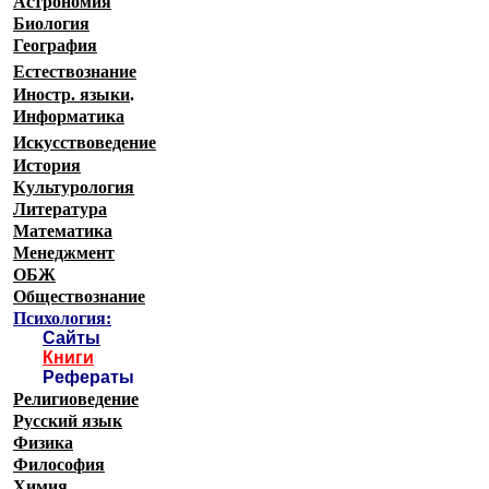
Астрономия
Биология
География
Естествознание
Иностр. языки
.
Информатика
Искусствоведение
История
Культурология
Литература
Математика
Менеджмент
ОБЖ
Обществознание
Психология:
Сайты
Книги
Рефераты
Религиоведение
Русский язык
Физика
Философия
Химия