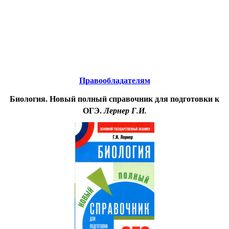
Educational resources of the Internet
-
Biology.
Образовательные ресурсы Интернета
-
Биология.
Главная страница
(Содержание)
Правообладателям
Биология. Новый полный справочник для подготовки к
ОГЭ.
Лернер Г.И.