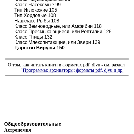
Класс Насекомые 99
Тип Иглокожие 105
Тип Хордовые 108
Надкласс Рыбы 108
Класс Земноводные, или Амфибии 118
Класс Пресмыкающиеся, или Рептилии 128
Класс Птицы 132
Класс Млекопитающие, или Звери 139
Царство Вирусы 150
О том, как читать книги в форматах
pdf
,
djvu
- см. раздел
"
Программы; архиваторы; форматы
pdf, djvu
и др.
"
.
Общеобразовательные
Астрономия