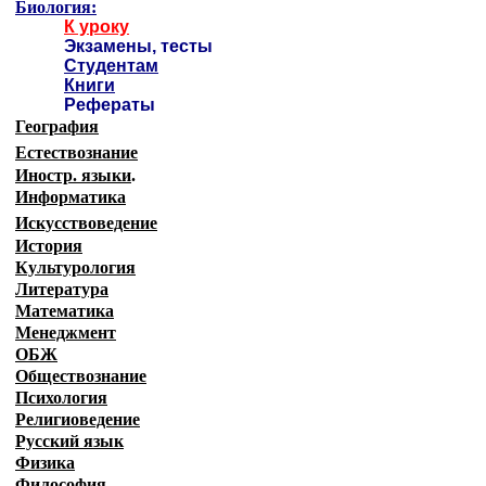
Биология:
К уроку
Экзамены, тесты
Студентам
Книги
Рефераты
География
Естествознание
Иностр. языки
.
Информатика
Искусствоведение
История
Культурология
Литература
Математика
Менеджмент
ОБЖ
Обществознание
Психология
Религиоведение
Русский язык
Физика
Философия