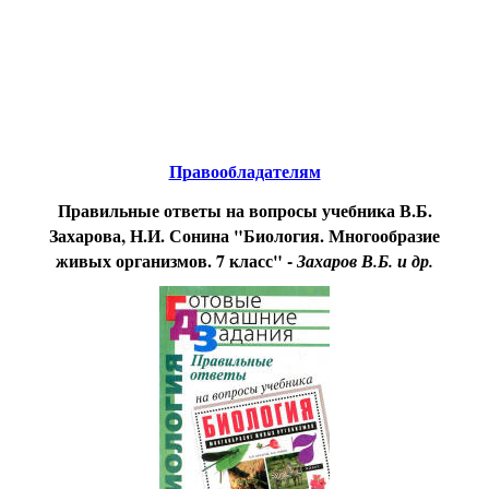
Educational resources of the Internet
-
Biology.
Образовательные ресурсы Интернета
-
Биология.
Главная страница
(Содержание)
Правообладателям
Правильные ответы на вопросы учебника В.Б.
Захарова, Н.И. Сонина "Биология. Многообразие
живых организмов. 7 класс" -
Захаров В.Б. и др.